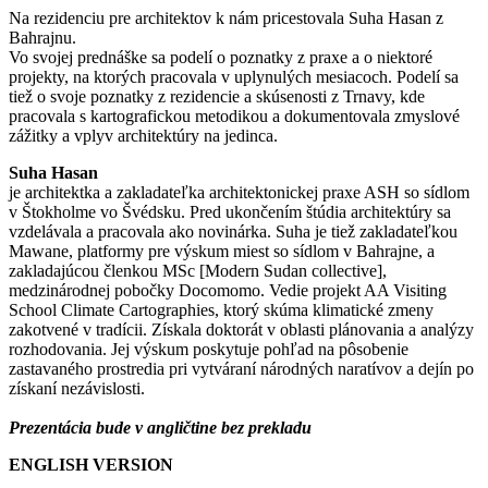
Na rezidenciu pre architektov k nám pricestovala Suha Hasan z
Bahrajnu.
Vo svojej prednáške sa podelí o poznatky z praxe a o niektoré
projekty, na ktorých pracovala v uplynulých mesiacoch. Podelí sa
tiež o svoje poznatky z rezidencie a skúsenosti z Trnavy, kde
pracovala s kartografickou metodikou a dokumentovala zmyslové
zážitky a vplyv architektúry na jedinca.
Suha Hasan
je architektka a zakladateľka architektonickej praxe ASH so sídlom
v Štokholme vo Švédsku. Pred ukončením štúdia architektúry sa
vzdelávala a pracovala ako novinárka. Suha je tiež zakladateľkou
Mawane, platformy pre výskum miest so sídlom v Bahrajne, a
zakladajúcou členkou MSc [Modern Sudan collective],
medzinárodnej pobočky Docomomo. Vedie projekt AA Visiting
School Climate Cartographies, ktorý skúma klimatické zmeny
zakotvené v tradícii. Získala doktorát v oblasti plánovania a analýzy
rozhodovania. Jej výskum poskytuje pohľad na pôsobenie
zastavaného prostredia pri vytváraní národných naratívov a dejín po
získaní nezávislosti.
Prezentácia bude v angličtine bez prekladu
ENGLISH VERSION