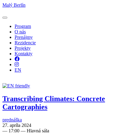
Malý Berlín
Program
O nás
Prenájmy
Rezidencie
Projekty
Kontakty
Facebook
Instagram
EN
Transcribing Climates: Concrete
Cartographies
prednáška
27. apríla 2024
—
17:00
— Hlavná sála