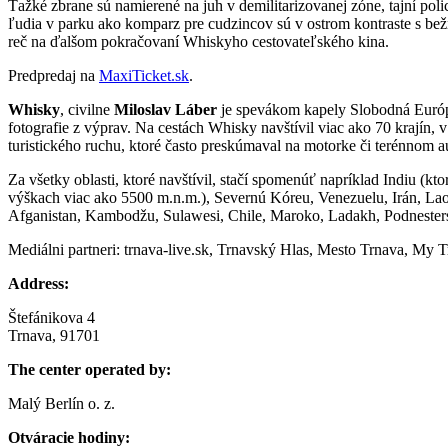
Ťažké zbrane sú namierené na juh v demilitarizovanej zóne, tajní poli
ľudia v parku ako komparz pre cudzincov sú v ostrom kontraste s bežný
reč na ďalšom pokračovaní Whiskyho cestovateľského kina.
Predpredaj na
MaxiTicket.sk
.
Whisky
, civilne
Miloslav Láber
je spevákom kapely Slobodná Európa
fotografie z výprav. Na cestách Whisky navštívil viac ako 70 krajín,
turistického ruchu, ktoré často preskúmaval na motorke či terénnom a
Za všetky oblasti, ktoré navštívil, stačí spomenúť napríklad Indiu (k
výškach viac ako 5500 m.n.m.), Severnú Kóreu, Venezuelu, Irán, Lao
Afganistan, Kambodžu, Sulawesi, Chile, Maroko, Ladakh, Podnester
Mediálni partneri: trnava-live.sk, Trnavský Hlas, Mesto Trnava, My 
Address:
Štefánikova 4
Trnava, 91701
The center operated by:
Malý Berlín o. z.
Otváracie hodiny: