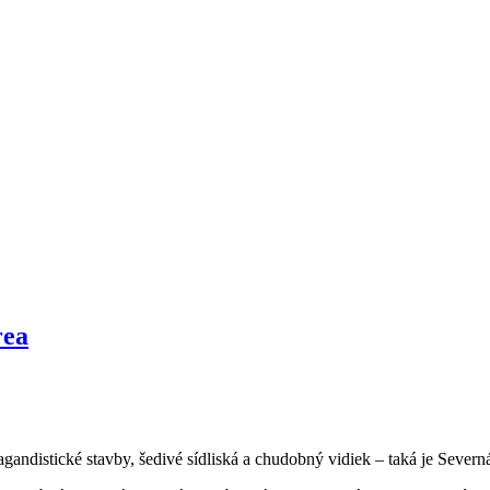
rea
distické stavby, šedivé sídliská a chudobný vidiek – taká je Severn