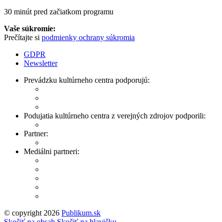
30 minút pred začiatkom programu
Vaše súkromie:
Prečítajte si
podmienky ochrany súkromia
GDPR
Newsletter
Prevádzku kultúrneho centra podporujú:
Podujatia kultúrneho centra z verejných zdrojov podporili:
Partner:
Mediálni partneri:
© copyright 2026
Publikum.sk
Tvorba stránok
: Enjoy
Skočiť na obsah
Skočiť na hlavičku