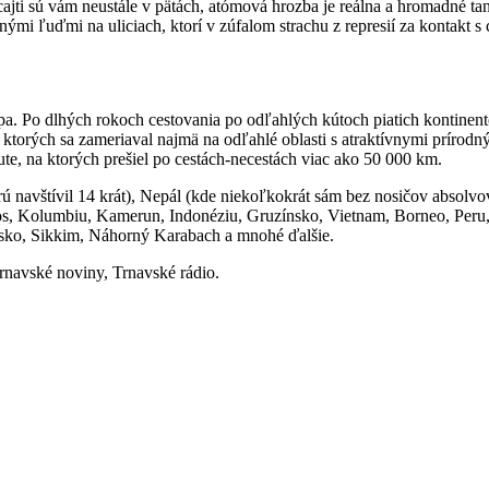
cajti sú vám neustále v pätách, atómová hrozba je reálna a hromadné ta
mi ľuďmi na uliciach, ktorí v zúfalom strachu z represií za kontakt s c
. Po dlhých rokoch cestovania po odľahlých kútoch piatich kontinento
 v ktorých sa zameriaval najmä na odľahlé oblasti s atraktívnymi prír
ute, na ktorých prešiel po cestách-necestách viac ako 50 000 km.
torú navštívil 14 krát), Nepál (kde niekoľkokrát sám bez nosičov absol
s, Kolumbiu, Kamerun, Indonéziu, Gruzínsko, Vietnam, Borneo, Peru, 
sko, Sikkim, Náhorný Karabach a mnohé ďalšie.
Trnavské noviny, Trnavské rádio.