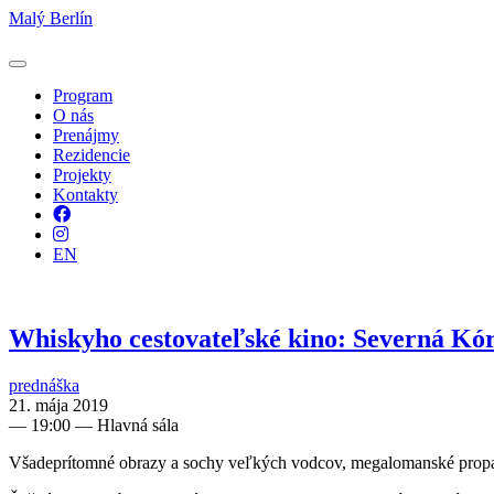
Malý Berlín
Program
O nás
Prenájmy
Rezidencie
Projekty
Kontakty
Facebook
Instagram
EN
Whiskyho cestovateľské kino: Severná Kó
prednáška
21. mája 2019
—
19:00
— Hlavná sála
Všadeprítomné obrazy a sochy veľkých vodcov, megalomanské propagan