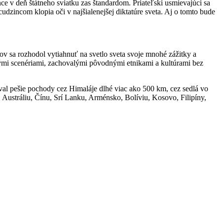
nce v deň štátneho sviatku zas štandardom. Priateľskí usmievajúci sa
udzincom klopia oči v najšialenejšej diktatúre sveta. Aj o tomto bude
v sa rozhodol vytiahnuť na svetlo sveta svoje mnohé zážitky a
odnými scenériami, zachovalými pôvodnými etnikami a kultúrami bez
voval pešie pochody cez Himaláje dlhé viac ako 500 km, cez sedlá vo
Austráliu, Čínu, Srí Lanku, Arménsko, Bolíviu, Kosovo, Filipíny,