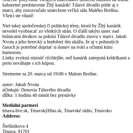
kabaretné predstavenie Žltý kanárik! Túlavé divadlo príde aj v
marci, aby rozozvučalo smiechom veľkú sálu Malého Berlína.
Všetci ste vítaní!
Niet takej spoločenskej či politickej témy, ktorú by Žltý kanárik
nevedel vyobracať zo všetkých strán. O ďalší takýto tanec nad
bránicami divákov sa pokúsi Túlavé divadlo znovu v marci. Jakub
Nvota a jeho herecký a hudobný tím ukážu, že aj v pohnutých
časoch je potrebné dopriať si úsmev na tvári a očistnú kúru
humorom.
Lístky zvyknú miznúť rýchlejšie, než kanárik zatrepotá krídelkami a
preto neváhajte s ich kúpou.
Stretneme sa 20. marca od 19:00 v Malom Berlíne.
autor:
Jakub Nvota
účinkujú:
členovia Túlavého divadla
dĺžka:
1 hodina 40 minút bez prestávky
Mediálni partneri
trnava-live.sk, TrnavskýHlas.sk, Trnavské rádio, Trnavsko
Address:
Štefánikova 4
Trnava, 91701