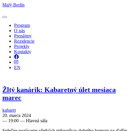
Malý Berlín
Program
O nás
Prenájmy
Rezidencie
Projekty
Kontakty
Facebook
Instagram
EN
Žltý kanárik: Kabaretný úlet mesiaca
marec
kabaret
20. marca 2024
—
19:00
— Hlavná sála
Srdečne pozývame všetkých milovníkov dobrého humoru na ďalšie