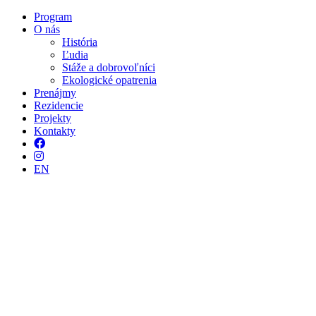
Program
O nás
História
Ľudia
Stáže a dobrovoľníci
Ekologické opatrenia
Prenájmy
Rezidencie
Projekty
Kontakty
Facebook
Instagram
EN