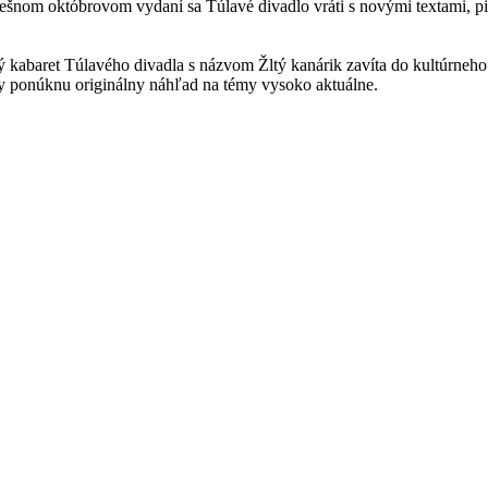
pešnom októbrovom vydaní sa Túlavé divadlo vráti s novými textami, p
abaret Túlavého divadla s názvom Žltý kanárik zavíta do kultúrneho 
zy ponúknu originálny náhľad na témy vysoko aktuálne.