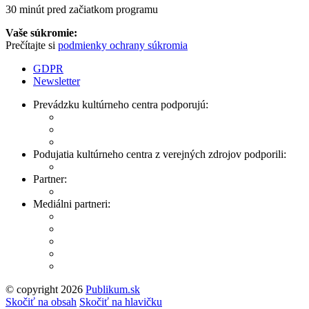
30 minút pred začiatkom programu
Vaše súkromie:
Prečítajte si
podmienky ochrany súkromia
GDPR
Newsletter
Prevádzku kultúrneho centra podporujú:
Podujatia kultúrneho centra z verejných zdrojov podporili:
Partner:
Mediálni partneri:
© copyright 2026
Publikum.sk
Tvorba stránok
: Enjoy
Skočiť na obsah
Skočiť na hlavičku