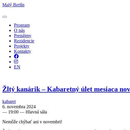
Malý Berlín
Program
O nás
Prenájmy
Rezidencie
Projekty
Kontakty
Facebook
Instagram
EN
Žltý kanárik – Kabaretný úlet mesiaca n
kabaret
6. novembra 2024
—
19:00
— Hlavná sála
Nemôže chýbať ani v novembri!