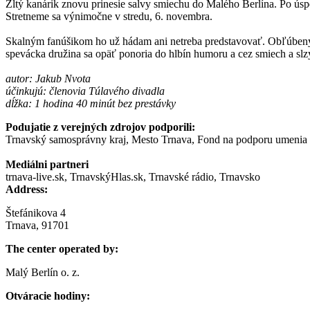
Žltý kanárik znovu prinesie salvy smiechu do Malého Berlína. Po ús
Stretneme sa výnimočne v stredu, 6. novembra.
Skalným fanúšikom ho už hádam ani netreba predstavovať. Obľúbený k
spevácka družina sa opäť ponoria do hlbín humoru a cez smiech a sl
autor: Jakub Nvota
účinkujú: členovia Túlavého divadla
dĺžka: 1 hodina 40 minút bez prestávky
Podujatie z verejných zdrojov podporili:
Trnavský samosprávny kraj, Mesto Trnava, Fond na podporu umenia
Mediálni partneri
trnava-live.sk, TrnavskýHlas.sk, Trnavské rádio, Trnavsko
Address:
Štefánikova 4
Trnava, 91701
The center operated by:
Malý Berlín o. z.
Otváracie hodiny: