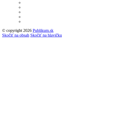
© copyright 2026
Publikum.sk
Tvorba stránok
: Enjoy
Skočiť na obsah
Skočiť na hlavičku