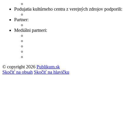
Podujatia kultúrneho centra z verejných zdrojov podporili:
Partner:
Mediálni partneri:
© copyright 2026
Publikum.sk
Tvorba stránok
: Enjoy
Skočiť na obsah
Skočiť na hlavičku