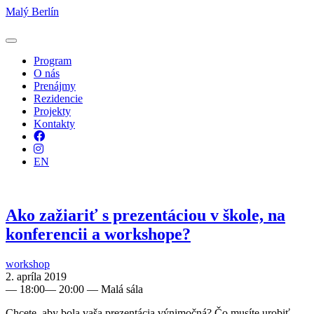
Malý Berlín
Program
O nás
Prenájmy
Rezidencie
Projekty
Kontakty
Facebook
Instagram
EN
Ako zažiariť s prezentáciou v škole, na
konferencii a workshope?
workshop
2. apríla 2019
—
18:00
—
20:00
— Malá sála
Chcete, aby bola vaša prezentácia výnimočná? Čo musíte urobiť,