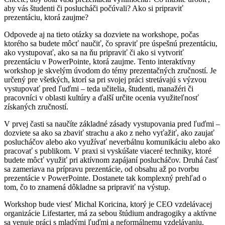
aby vás študenti či poslucháči počúvali? Ako si pripraviť
prezentáciu, ktorá zaujme?
Odpovede aj na tieto otázky sa dozviete na workshope, počas
ktorého sa budete môcť naučiť, čo spraviť pre úspešnú prezentáciu,
ako vystupovať, ako sa na ňu pripraviť či ako si vytvoriť
prezentáciu v PowerPointe, ktorá zaujme. Tento interaktívny
workshop je skvelým úvodom do témy prezentačných zručností. Je
určený pre všetkých, ktorí sa pri svojej práci stretávajú s výzvou
vystupovať pred ľuďmi – teda učitelia, študenti, manažéri či
pracovníci v oblasti kultúry a ďalší určite ocenia využiteľnosť
získaných zručností.
V prvej časti sa naučíte základné zásady vystupovania pred ľuďmi –
dozviete sa ako sa zbaviť strachu a ako z neho vyťažiť, ako zaujať
poslucháčov alebo ako využívať neverbálnu komunikáciu alebo ako
pracovať s publikom. V praxi si vyskúšate viaceré techniky, ktoré
budete môcť využiť pri aktívnom zapájaní poslucháčov. Druhá časť
sa zameriava na prípravu prezentácie, od obsahu až po tvorbu
prezentácie v PowerPointe. Dostanete tak komplexný prehľad o
tom, čo to znamená dôkladne sa pripraviť na výstup.
Workshop bude viesť Michal Koricina, ktorý je CEO vzdelávacej
organizácie Lifestarter, má za sebou štúdium andragogiky a aktívne
sa venuje práci s mladými ľuďmi a neformálnemu vzdelávaniu.