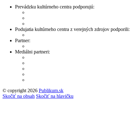
Prevádzku kultúrneho centra podporujú:
Podujatia kultúrneho centra z verejných zdrojov podporili:
Partner:
Mediálni partneri:
© copyright 2026
Publikum.sk
Tvorba stránok
: Enjoy
Skočiť na obsah
Skočiť na hlavičku