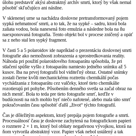
úlohu predstaviť akýsi abstraktný archív smrti, ktorý by však nemal
pôsobiť skľučujúco ani násilne.
V sklenenej urne sa nachádza doslovne pretransformovaný pojem
sypká nehmatnosť smrti, a to tak, že na sypké – sadru, ktorá bola
zaliata vodou, bola nanesená foto emulzia a následne bola na ňu
naexponovaná fotografia. Tento objekt bol v procese zničený a opäť
sa z neho stal len sypký fragment.
V časti 5 a 5 polaroidov ide napríklad o prezentáciu doslovnej smrti
fotografie ako nemožnosti zobrazenia a sprostredkovania reality.
Náhoda pri použití polaroidového fotoaparátu spôsobila, že pri
stlačení spúšte vyšlo z fotoaparátu namiesto jedného snímku až 5
kusov. Iba na prvej fotografii bol viditeľný obraz. Ostatné snímky
zostali čierne kvôli mechanickému roztretiu chemikálií počas
vychádzania z fotoaparátu cez valčeky, ktoré tieto chemikálie
rozotierajú pri pohybe. Pôsobením denného svetla sa začal obraz na
nich meniť. Bola to teda pre tieto fotografie smrť, keďže v
budúcnosti na nich mohlo byť niečo nafotené, alebo mala táto smrť
pokračovaním času spôsobiť ďalší „život“ týchto fotografií.
Čas je dôležitým aspektom, ktorý prepája pojem fotografie a smrti.
Procesuálnosť času je doslovne zachytená na fotografickom papieri
o rozmere 2 × 1 m, ktorý bol obliaty negatívnou vývojkou, ktorá na
ňom vytvorila abstraktný vzor. Papier však nebol ustálený a tak