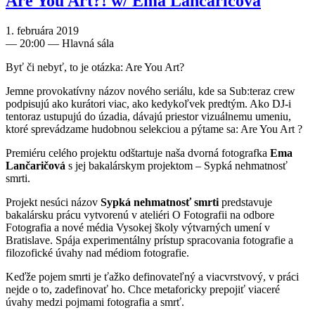
Are You Art?! w/ Ema Lančaričová
1. februára 2019
—
20:00
— Hlavná sála
Byť či nebyť, to je otázka: Are You Art?
Jemne provokatívny názov nového seriálu, kde sa Sub:teraz crew
podpisujú ako kurátori viac, ako kedykoľvek predtým. Ako DJ-i
tentoraz ustupujú do úzadia, dávajú priestor vizuálnemu umeniu,
ktoré sprevádzame hudobnou selekciou a pýtame sa: Are You Art ?
Premiéru celého projektu odštartuje naša dvorná fotografka
Ema
Lančaričová
s jej bakalárskym projektom – Sypká nehmatnosť
smrti.
Projekt nesúci názov
Sypká nehmatnosť smrti
predstavuje
bakalársku prácu vytvorenú v ateliéri O Fotografii na odbore
Fotografia a nové média Vysokej školy výtvarných umení v
Bratislave. Spája experimentálny prístup spracovania fotografie a
filozofické úvahy nad médiom fotografie.
Keďže pojem smrti je ťažko definovateľný a viacvrstvový, v práci
nejde o to, zadefinovať ho. Chce metaforicky prepojiť viaceré
úvahy medzi pojmami fotografia a smrť.