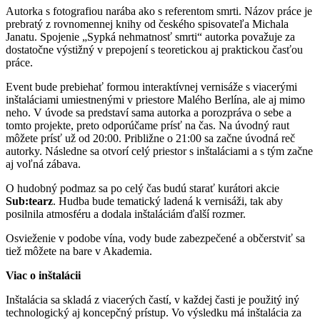
Autorka s fotografiou narába ako s referentom smrti. Názov práce je
prebratý z rovnomennej knihy od českého spisovateľa Michala
Janatu. Spojenie „Sypká nehmatnosť smrti“ autorka považuje za
dostatočne výstižný v prepojení s teoretickou aj praktickou časťou
práce.
Event bude prebiehať formou interaktívnej vernisáže s viacerými
inštaláciami umiestnenými v priestore Malého Berlína, ale aj mimo
neho. V úvode sa predstaví sama autorka a porozpráva o sebe a
tomto projekte, preto odporúčame prísť na čas. Na úvodný raut
môžete prísť už od 20:00. Približne o 21:00 sa začne úvodná reč
autorky. Následne sa otvorí celý priestor s inštaláciami a s tým začne
aj voľná zábava.
O hudobný podmaz sa po celý čas budú starať kurátori akcie
Sub:tearz
. Hudba bude tematický ladená k vernisáži, tak aby
posilnila atmosféru a dodala inštaláciám ďalší rozmer.
Osvieženie v podobe vína, vody bude zabezpečené a občerstviť sa
tiež môžete na bare v Akademia.
Viac o inštalácii
Inštalácia sa skladá z viacerých častí, v každej časti je použitý iný
technologický aj koncepčný prístup. Vo výsledku má inštalácia za