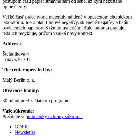
postupom času papier stmavne sám od seba, až kým nezostane
úplne čierny.
Veľkú časť práce tvoria materiály nájdené v opustenom chemickom
laboratóriu. Ide o plan filmové negatívy, sklenené negatívy a balík
osvietených papierov. S týmito materiálmi ďalej autorka pracuje,
teda ich recykluje, pričom vzniká nový kontext.
Address:
Štefánikova 4
Trnava, 91701
The center operated by:
Malý Berlín o. z.
Otváracie hodiny:
30 minút pred začiatkom programu
Vaše súkromie:
Prečítajte si
podmienky ochrany súkromia
GDPR
Newsletter