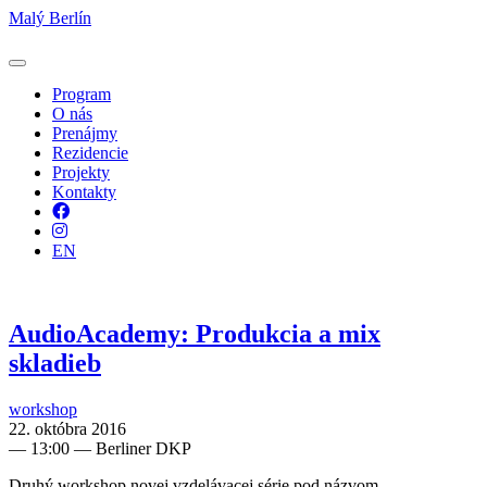
Malý Berlín
Program
O nás
Prenájmy
Rezidencie
Projekty
Kontakty
Facebook
Instagram
EN
AudioAcademy: Produkcia a mix
skladieb
workshop
22. októbra 2016
—
13:00
— Berliner DKP
Druhý workshop novej vzdelávacej série pod názvom