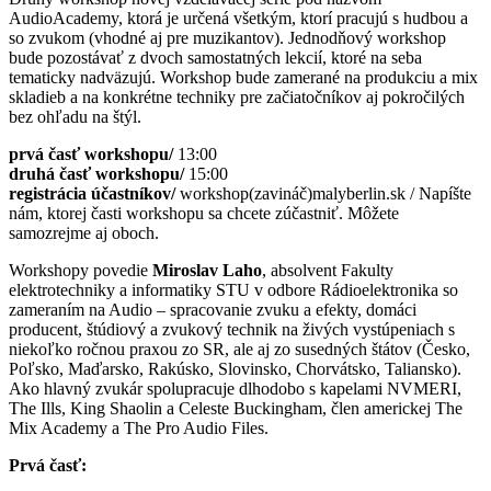
AudioAcademy, ktorá je určená všetkým, ktorí pracujú s hudbou a
so zvukom (vhodné aj pre muzikantov). Jednodňový workshop
bude pozostávať z dvoch samostatných lekcií, ktoré na seba
tematicky nadväzujú. Workshop bude zamerané na produkciu a mix
skladieb a na konkrétne techniky pre začiatočníkov aj pokročilých
bez ohľadu na štýl.
prvá časť workshopu/
13:00
druhá časť workshopu/
15:00
registrácia účastníkov/
workshop(zavináč)malyberlin.sk / Napíšte
nám, ktorej časti workshopu sa chcete zúčastniť. Môžete
samozrejme aj oboch.
Workshopy povedie
Miroslav Laho
, absolvent Fakulty
elektrotechniky a informatiky STU v odbore Rádioelektronika so
zameraním na Audio – spracovanie zvuku a efekty, domáci
producent, štúdiový a zvukový technik na živých vystúpeniach s
niekoľko ročnou praxou zo SR, ale aj zo susedných štátov (Česko,
Poľsko, Maďarsko, Rakúsko, Slovinsko, Chorvátsko, Taliansko).
Ako hlavný zvukár spolupracuje dlhodobo s kapelami NVMERI,
The Ills, King Shaolin a Celeste Buckingham, člen americkej The
Mix Academy a The Pro Audio Files.
Prvá časť: