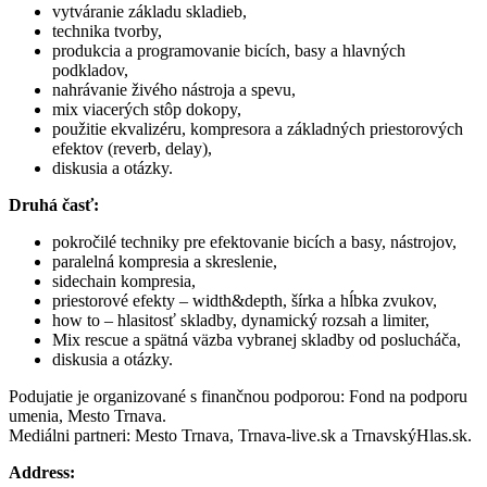
vytváranie základu skladieb,
technika tvorby,
produkcia a programovanie bicích, basy a hlavných
podkladov,
nahrávanie živého nástroja a spevu,
mix viacerých stôp dokopy,
použitie ekvalizéru, kompresora a základných priestorových
efektov (reverb, delay),
diskusia a otázky.
Druhá časť:
pokročilé techniky pre efektovanie bicích a basy, nástrojov,
paralelná kompresia a skreslenie,
sidechain kompresia,
priestorové efekty – width&depth, šírka a hĺbka zvukov,
how to – hlasitosť skladby, dynamický rozsah a limiter,
Mix rescue a spätná väzba vybranej skladby od poslucháča,
diskusia a otázky.
Podujatie je organizované s finančnou podporou: Fond na podporu
umenia, Mesto Trnava.
Mediálni partneri: Mesto Trnava, Trnava-live.sk a TrnavskýHlas.sk.
Address: