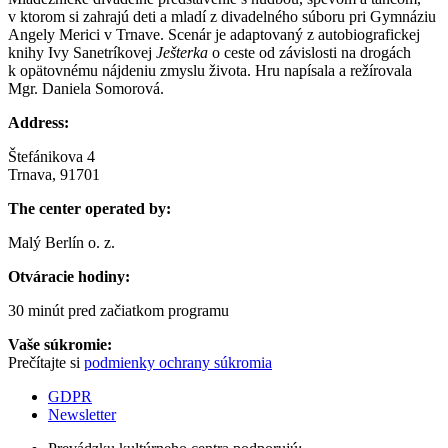
v ktorom si zahrajú deti a mladí z divadelného súboru pri Gymnáziu
Angely Merici v Trnave. Scenár je adaptovaný z autobiografickej
knihy Ivy Sanetríkovej
Ješterka
o ceste od závislosti na drogách
k opätovnému nájdeniu zmyslu života. Hru napísala a režírovala
Mgr. Daniela Somorová.
Address:
Štefánikova 4
Trnava, 91701
The center operated by:
Malý Berlín o. z.
Otváracie hodiny:
30 minút pred začiatkom programu
Vaše súkromie:
Prečítajte si
podmienky ochrany súkromia
GDPR
Newsletter