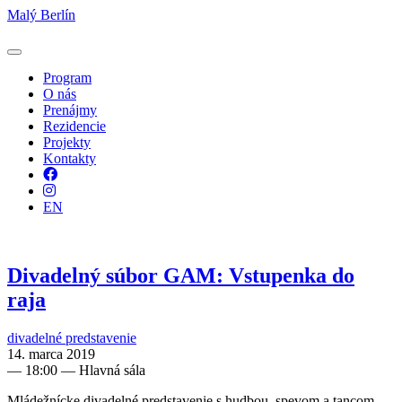
Malý Berlín
Program
O nás
Prenájmy
Rezidencie
Projekty
Kontakty
Facebook
Instagram
EN
Divadelný súbor GAM: Vstupenka do
raja
divadelné predstavenie
14. marca 2019
—
18:00
— Hlavná sála
Mládežnícke divadelné predstavenie s hudbou, spevom a tancom,