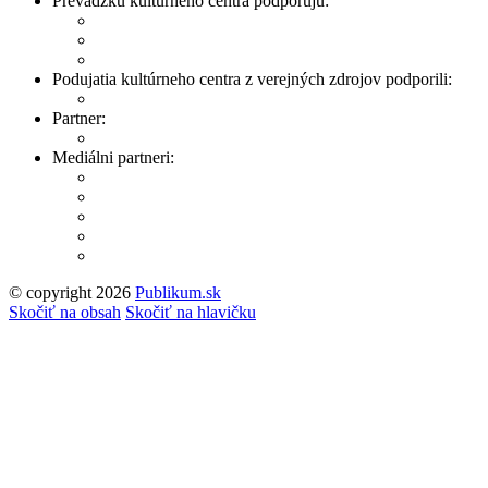
Prevádzku kultúrneho centra podporujú:
Podujatia kultúrneho centra z verejných zdrojov podporili:
Partner:
Mediálni partneri:
© copyright 2026
Publikum.sk
Tvorba stránok
: Enjoy
Skočiť na obsah
Skočiť na hlavičku