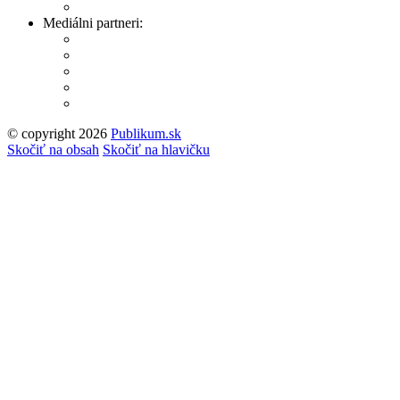
Mediálni partneri:
© copyright 2026
Publikum.sk
Tvorba stránok
: Enjoy
Skočiť na obsah
Skočiť na hlavičku