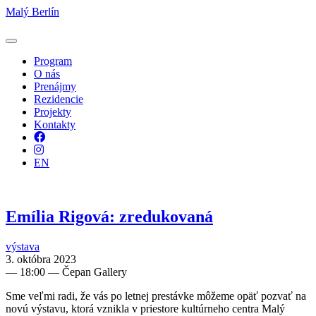
Malý Berlín
Program
O nás
Prenájmy
Rezidencie
Projekty
Kontakty
Facebook
Instagram
EN
Emília Rigová: zredukovaná
výstava
3. októbra 2023
—
18:00
— Čepan Gallery
Sme veľmi radi, že vás po letnej prestávke môžeme opäť pozvať na
novú výstavu, ktorá vznikla v priestore kultúrneho centra Malý