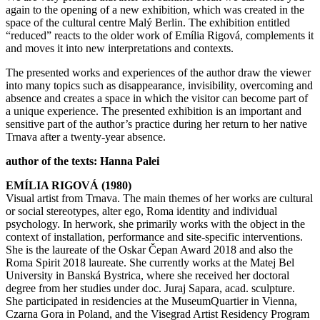
again to the opening of a new exhibition, which was created in the
space of the cultural centre Malý Berlin. The exhibition entitled
“reduced” reacts to the older work of Emília Rigová, complements it
and moves it into new interpretations and contexts.
The presented works and experiences of the author draw the viewer
into many topics such as disappearance, invisibility, overcoming and
absence and creates a space in which the visitor can become part of
a unique experience. The presented exhibition is an important and
sensitive part of the author’s practice during her return to her native
Trnava after a twenty-year absence.
author of the texts: Hanna Palei
EMÍLIA RIGOVÁ (1980)
Visual artist from Trnava. The main themes of her works are cultural
or social stereotypes, alter ego, Roma identity and individual
psychology. In herwork, she primarily works with the object in the
context of installation, performance and site-specific interventions.
She is the laureate of the Oskar Čepan Award 2018 and also the
Roma Spirit 2018 laureate. She currently works at the Matej Bel
University in Banská Bystrica, where she received her doctoral
degree from her studies under doc. Juraj Sapara, acad. sculpture.
She participated in residencies at the MuseumQuartier in Vienna,
Czarna Gora in Poland, and the Visegrad Artist Residency Program