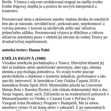
Berlín. Výstava s názvom zredukovaná reaguje na staršiu tvorbu
Emílie Rigovej, dopĺňa ju a posúva do nových interpretácií a
kontextov.
Prezentované diela a skúsenosti autorky vtiahnu diváka do mnohých
tém ako je miznutie, neviditeľnosť, prekonávanie, neprítomnosť a
vytvára priestor, v ktorom sa návštevník môže stať súčasťou
jedinečného zážitku. Prezentovaná výstava je dôležitou a citlivou
súčasťou autorkinej praxe v období jej návratu do rodnej Trnavy po
dvadsaťročnej neprítomnosti.
autorka textov: Hanna Palei
EMÍLIA RIGOVÁ (1980)
Vizuálna umelkyňa pochádzajúca z Trnavy. Hlavnými témami jej
diel sú kultúrne alebo spoločenské stereotypy, alter ego, rómska
identita a psychológia jednotlivca. Vo svojej tvorbe pracuje
predovšetkým s objektom v kontexte inštalácie, performance a site-
specific intervencií. Je laureátkou Ceny Oskára Čepana 2018 a
laureátkou Roma Spirit 2018. Momentálne pôsobí na Univerzite
Mateja Bela v Banskej Bystrici, kde získala doktorantský titul u doc.
Juraja Saparu, akad. soch. Zúčastnila sa na rezidenčných pobytoch v
MuseumQuartier vo Viedni, v Czarnej Gore v Poľsku či na
Visegrad Artist Residency Program v Budapešti. Má za sebou
množstvo výstav či už doma alebo v zahraničí. Z jej samostatných