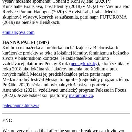
výstav môžeme spomenúť Čohani z Koni Ajlend (2020) v
Kunsthalle Bratislava, Lost Identity (2018) v MQ21 vo Viedni alebo
Revive / Purano Hanogos (2020) v Artvist Lab, Praha. Medzi
skupinové výstavy, ktorých sa zúčastnila, patrí napr. FUTUROMA
(2019) na bienále v Benátkach.
emiliarigova.com
HANNA PALEI (1987)
Kultúrna manažérka a kurátorka pochádzajúca z Bieloruska. Jej
kurátorské projekty sa týkajú lokálnej identity, feminizmu a bežného
života v bieloruskom kontexte. Je zakladateľkou kultúrno-
vzdelávacej platformy Pershy Krok (
pershykrok.by
), ktorá vznikla v
roku 2018 ako lokálna sieť aktérov umenia pre štúdium a prax
nových médií. Medzi jej predchádzajúce práce patria napr:
Medzinárodný festival Mesiac fotografie (regionálny program, téma:
Prežitie, 2020), séria audiovizuálnych ženských portrétov
Autentické (2021), vzdelávací umelecký program Palesse in Focus
(2022). Je zakladateľkou platformy
maramora.co
.
palei.hanna.tilda.ws
ENG
We are very pleased that after the summer break we can invite you