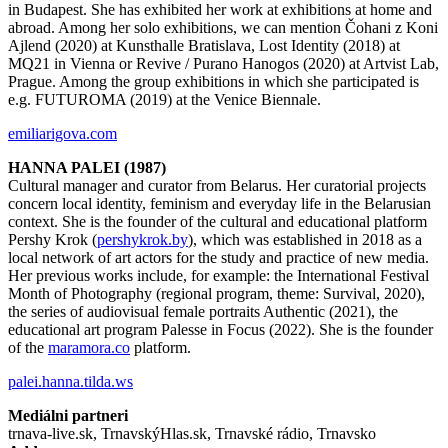
in Budapest. She has exhibited her work at exhibitions at home and
abroad. Among her solo exhibitions, we can mention Čohani z Koni
Ajlend (2020) at Kunsthalle Bratislava, Lost Identity (2018) at
MQ21 in Vienna or Revive / Purano Hanogos (2020) at Artvist Lab,
Prague. Among the group exhibitions in which she participated is
e.g. FUTUROMA (2019) at the Venice Biennale.
emiliarigova.com
HANNA PALEI (1987)
Cultural manager and curator from Belarus. Her curatorial projects
concern local identity, feminism and everyday life in the Belarusian
context. She is the founder of the cultural and educational platform
Pershy Krok (
pershykrok.by
), which was established in 2018 as a
local network of art actors for the study and practice of new media.
Her previous works include, for example: the International Festival
Month of Photography (regional program, theme: Survival, 2020),
the series of audiovisual female portraits Authentic (2021), the
educational art program Palesse in Focus (2022). She is the founder
of the
maramora.co
platform.
palei.hanna.tilda.ws
Mediálni partneri
trnava-live.sk, TrnavskýHlas.sk, Trnavské rádio, Trnavsko