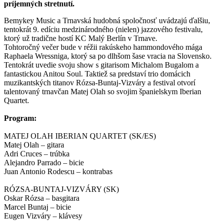
príjemných stretnutí.
Bemykey Music a Trnavská hudobná spoločnosť uvádzajú ďalšiu,
tentokrát 9. edíciu medzinárodného (nielen) jazzového festivalu,
ktorý už tradične hostí KC Malý Berlín v Trnave.
Tohtoročný večer bude v réžii rakúskeho hammondového mága
Raphaela Wressniga, ktorý sa po dlhšom šase vracia na Slovensko.
Tentokrát uvedie svoju show s gitarisom Michalom Bugalom a
fantastickou Anitou Soul. Taktiež sa predstaví trio domácich
muzikantských titanov Rózsa-Buntaj-Vizváry a festival otvorí
talentovaný trnavčan Matej Olah so svojim španielskym Iberian
Quartet.
Program:
MATEJ OLAH IBERIAN QUARTET (SK/ES)
Matej Olah – gitara
Adri Cruces – trúbka
Alejandro Parrado – bicie
Juan Antonio Rodescu – kontrabas
RÓZSA-BUNTAJ-VIZVÁRY (SK)
Oskar Rózsa – basgitara
Marcel Buntaj – bicie
Eugen Vizváry – klávesy