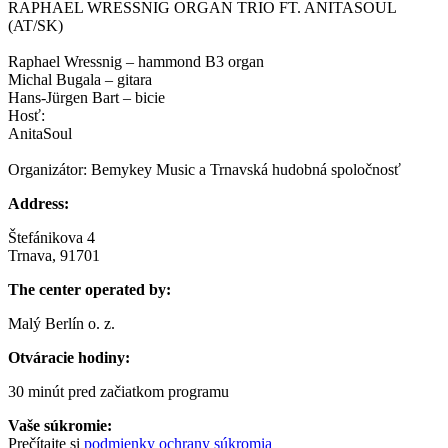
RAPHAEL WRESSNIG ORGAN TRIO FT. ANITASOUL
(AT/SK)
Raphael Wressnig – hammond B3 organ
Michal Bugala – gitara
Hans-Jürgen Bart – bicie
Hosť:
AnitaSoul
Organizátor: Bemykey Music a Trnavská hudobná spoločnosť
Address:
Štefánikova 4
Trnava, 91701
The center operated by:
Malý Berlín o. z.
Otváracie hodiny:
30 minút pred začiatkom programu
Vaše súkromie:
Prečítajte si
podmienky ochrany súkromia