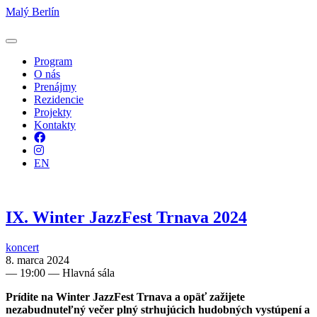
Malý Berlín
Program
O nás
Prenájmy
Rezidencie
Projekty
Kontakty
Facebook
Instagram
EN
IX. Winter JazzFest Trnava 2024
koncert
8. marca 2024
—
19:00
— Hlavná sála
Prídite na Winter JazzFest Trnava a opäť zažijete
nezabudnuteľný večer plný strhujúcich hudobných vystúpení a