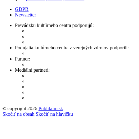
GDPR
Newsletter
Prevádzku kultúrneho centra podporujú:
Podujatia kultúrneho centra z verejných zdrojov podporili:
Partner:
Mediálni partneri:
© copyright 2026
Publikum.sk
Tvorba stránok
: Enjoy
Skočiť na obsah
Skočiť na hlavičku