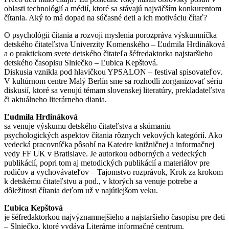
oblasti technológií a médií, ktoré sa stávajú najväčším konkurentom
čítania. Aký to má dopad na súčasné deti a ich motiváciu čítať?
O psychológii čítania a rozvoji myslenia porozpráva výskumníčka
detského čitateľstva Univerzity Komenského – Ľudmila Hrdináková
a o praktickom svete detského čitateľa šéfredaktorka najstaršieho
detského časopisu Slniečko – Ľubica Kepštová.
Diskusia vznikla pod hlavičkou YPSALON – festival spisovateľov.
V kultúrnom centre Malý Berlín sme sa rozhodli zorganizovať sériu
diskusií, ktoré sa venujú témam slovenskej literatúry, prekladateľstva
či aktuálneho literárneho diania.
Ľudmila Hrdináková
sa venuje výskumu detského čitateľstva a skúmaniu
psychologických aspektov čítania rôznych vekových kategórií. Ako
vedecká pracovníčka pôsobí na Katedre knižničnej a informačnej
vedy FF UK v Bratislave. Je autorkou odborných a vedeckých
publikácií, popri tom aj metodických publikácií a materiálov pre
rodičov a vychovávateľov – Tajomstvo rozprávok, Krok za krokom
k detskému čitateľstvu a pod., v ktorých sa venuje potrebe a
dôležitosti čítania deťom už v najútlejšom veku.
Ľubica Kepštová
je šéfredaktorkou najvýznamnejšieho a najstaršieho časopisu pre deti
– Slniečko, ktoré vydáva Literárne informačné centrum.