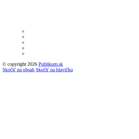
© copyright 2026
Publikum.sk
Tvorba stránok
: Enjoy
Skočiť na obsah
Skočiť na hlavičku