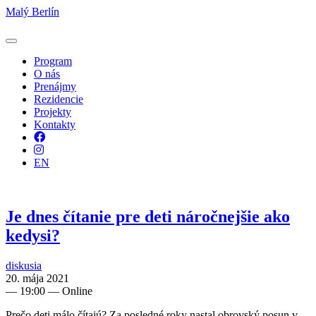
Malý Berlín
Program
O nás
Prenájmy
Rezidencie
Projekty
Kontakty
Facebook
Instagram
EN
Je dnes čítanie pre deti náročnejšie ako
kedysi?
diskusia
20. mája 2021
—
19:00
— Online
Prečo deti málo čítajú? Za posledné roky nastal obrovský posun v