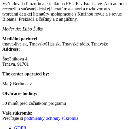
Vyštudovala filozofiu a estetiku na FF UK v Bratislave. Ako autorka
recenzií o súčasnej detskej literatúre a autorka rozhovorov s
tvorcami detskej literatúry spolupracuje s Knižnou revue a s revue
Bibiana. Prekladá z češtiny a z angličtiny.
Moderuje: Ľubo Šulko
Mediálni partneri
trnava-live.sk, TrnavskýHlas.sk, Trnavské rádio, Trnavsko
Address:
Štefánikova 4
Trnava, 91701
The center operated by:
Malý Berlín o. z.
Otváracie hodiny:
30 minút pred začiatkom programu
Vaše súkromie:
Prečítajte si
podmienky ochrany súkromia
GDPR