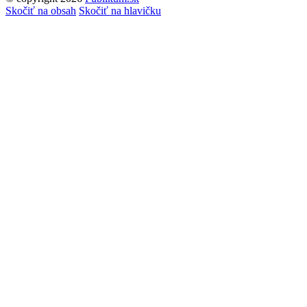
Tvorba stránok
: Enjoy
Skočiť na obsah
Skočiť na hlavičku