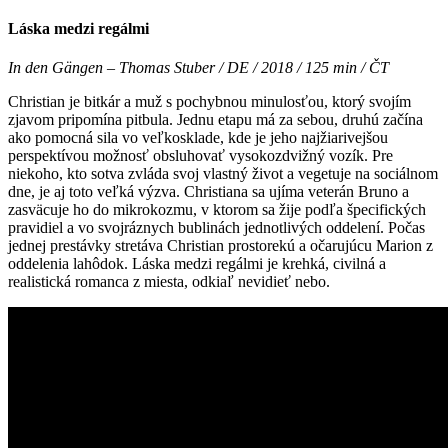
Láska medzi regálmi
In den Gängen – Thomas Stuber / DE / 2018 / 125 min / ČT
Christian je bitkár a muž s pochybnou minulosťou, ktorý svojím
zjavom pripomína pitbula. Jednu etapu má za sebou, druhú začína
ako pomocná sila vo veľkosklade, kde je jeho najžiarivejšou
perspektívou možnosť obsluhovať vysokozdvižný vozík. Pre
niekoho, kto sotva zvláda svoj vlastný život a vegetuje na sociálnom
dne, je aj toto veľká výzva. Christiana sa ujíma veterán Bruno a
zasväcuje ho do mikrokozmu, v ktorom sa žije podľa špecifických
pravidiel a vo svojráznych bublinách jednotlivých oddelení. Počas
jednej prestávky stretáva Christian prostorekú a očarujúcu Marion z
oddelenia lahôdok. Láska medzi regálmi je krehká, civilná a
realistická romanca z miesta, odkiaľ nevidieť nebo.