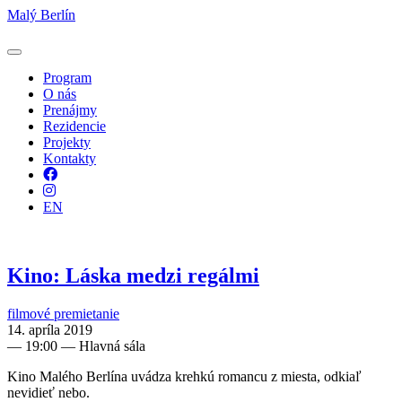
Malý Berlín
Program
O nás
Prenájmy
Rezidencie
Projekty
Kontakty
Facebook
Instagram
EN
Kino: Láska medzi regálmi
filmové premietanie
14. apríla 2019
—
19:00
— Hlavná sála
Kino Malého Berlína uvádza krehkú romancu z miesta, odkiaľ
nevidieť nebo.