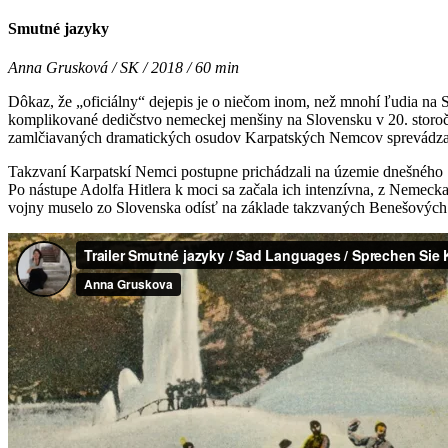
Smutné jazyky
Anna Grusková / SK / 2018 / 60 min
Dôkaz, že „oficiálny“ dejepis je o niečom inom, než mnohí ľudia na 
komplikované dedičstvo nemeckej menšiny na Slovensku v 20. storočí.
zamlčiavaných dramatických osudov Karpatských Nemcov sprevádza 
Takzvaní Karpatskí Nemci postupne prichádzali na územie dnešného Sl
Po nástupe Adolfa Hitlera k moci sa začala ich intenzívna, z Nemecka 
vojny muselo zo Slovenska odísť na základe takzvaných Benešovýc