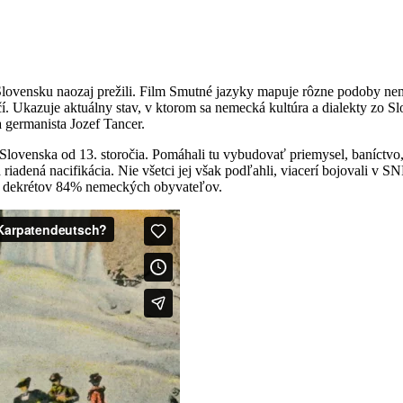
Slovensku naozaj prežili. Film Smutné jazyky mapuje rôzne podoby neme
 Ukazuje aktuálny stav, v ktorom sa nemecká kultúra a dialekty zo Slo
germanista Jozef Tancer.
ovenska od 13. storočia. Pomáhali tu vybudovať priemysel, baníctvo, 
riadená nacifikácia. Nie všetci jej však podľahli, viacerí bojovali v S
h dekrétov 84% nemeckých obyvateľov.