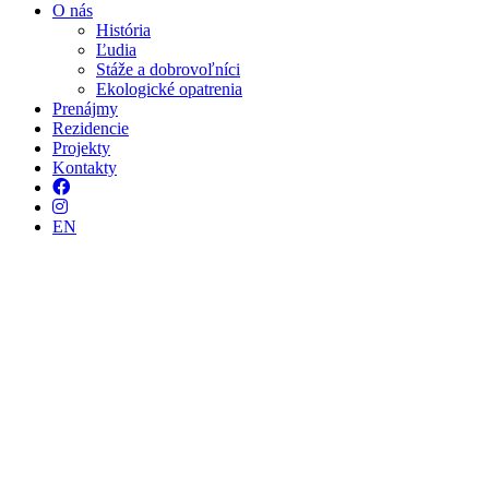
O nás
História
Ľudia
Stáže a dobrovoľníci
Ekologické opatrenia
Prenájmy
Rezidencie
Projekty
Kontakty
Facebook
Instagram
EN