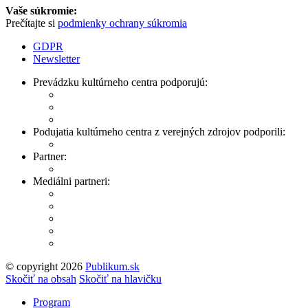
Vaše súkromie:
Prečítajte si
podmienky ochrany súkromia
GDPR
Newsletter
Prevádzku kultúrneho centra podporujú:
Podujatia kultúrneho centra z verejných zdrojov podporili:
Partner:
Mediálni partneri:
© copyright 2026
Publikum.sk
Tvorba stránok
: Enjoy
Skočiť na obsah
Skočiť na hlavičku
Program