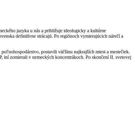
ckého jazyka u nás a približuje ideologicky a kultúrne
venska definitívne strácajú. Po regiónoch vymierajúcich nárečí a
poľnohospodárstvo, postavili väčšinu najkrajších miest a mestečiek.
NP, iní zomierali v nemeckých koncentrákoch. Po skončení II. svetovej