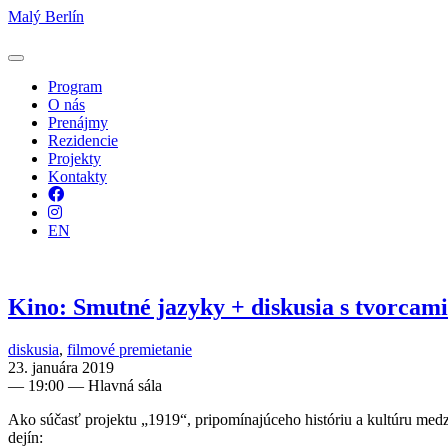
Malý Berlín
Program
O nás
Prenájmy
Rezidencie
Projekty
Kontakty
Facebook
Instagram
EN
Kino: Smutné jazyky + diskusia s tvorcami
diskusia
,
filmové premietanie
23. januára 2019
—
19:00
— Hlavná sála
Ako súčasť projektu „1919“, pripomínajúceho históriu a kultúru me
dejín: