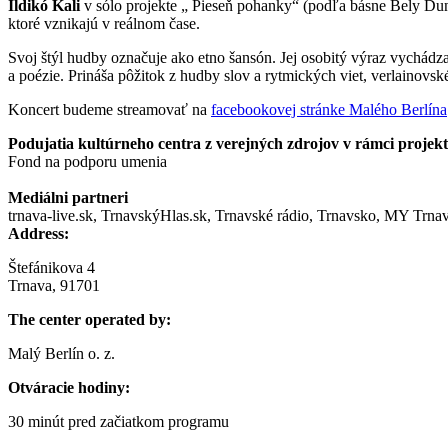
Ildikó Kali
v sólo projekte „ Pieseň pohanky“ (podľa básne Bely Duna
ktoré vznikajú v reálnom čase.
Svoj štýl hudby označuje ako etno šansón. Jej osobitý výraz vychádz
a poézie. Prináša pôžitok z hudby slov a rytmických viet, verlainovs
Koncert budeme streamovať na
facebookovej stránke Malého Berlína
Podujatia kultúrneho centra z verejných zdrojov v rámci projek
Fond na podporu umenia
Mediálni partneri
trnava-live.sk, TrnavskýHlas.sk, Trnavské rádio, Trnavsko, MY Trna
Address:
Štefánikova 4
Trnava, 91701
The center operated by:
Malý Berlín o. z.
Otváracie hodiny:
30 minút pred začiatkom programu