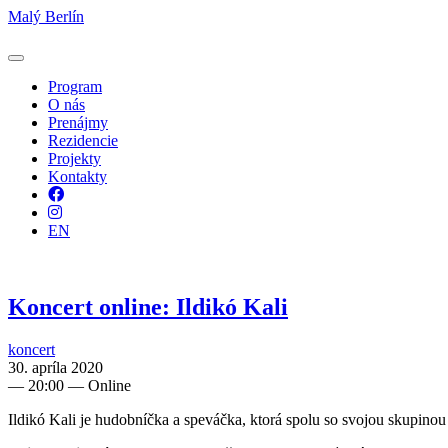
Malý Berlín
Program
O nás
Prenájmy
Rezidencie
Projekty
Kontakty
Facebook
Instagram
EN
Koncert online: Ildikó Kali
koncert
30. apríla 2020
—
20:00
— Online
Ildikó Kali je hudobníčka a speváčka, ktorá spolu so svojou sku