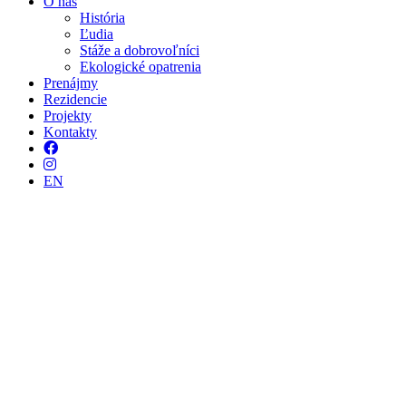
O nás
História
Ľudia
Stáže a dobrovoľníci
Ekologické opatrenia
Prenájmy
Rezidencie
Projekty
Kontakty
Facebook
Instagram
EN