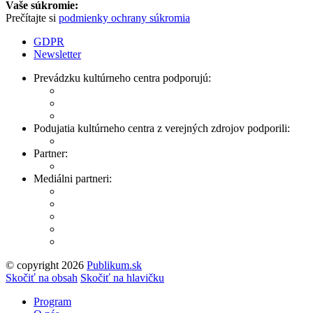
Vaše súkromie:
Prečítajte si
podmienky ochrany súkromia
GDPR
Newsletter
Prevádzku kultúrneho centra podporujú:
Podujatia kultúrneho centra z verejných zdrojov podporili:
Partner:
Mediálni partneri:
© copyright 2026
Publikum.sk
Tvorba stránok
: Enjoy
Skočiť na obsah
Skočiť na hlavičku
Program