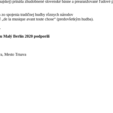
jskej) prináša zhudobnené slovenské básne a prearanžované ľudové pies
a zo spojenia tradičnej hudby rôznych národov
ké „de la musique avant toute chose“ (predovšetkým hudba).
.
tu Malý Berlín 2020 podporili
va, Mesto Trnava