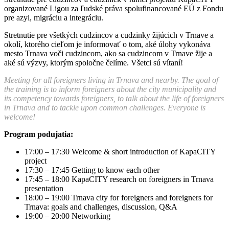
organizované Ligou za ľudské práva spolufinancované EÚ z Fondu
pre azyl, migráciu a integráciu.
Stretnutie pre všetkých cudzincov a cudzinky žijúcich v Trnave a
okolí, ktorého cieľom je informovať o tom, aké úlohy vykonáva
mesto Trnava voči cudzincom, ako sa cudzincom v Trnave žije a
aké sú výzvy, ktorým spoločne čelíme. Všetci sú vítaní!
Meeting for all foreigners living in Trnava and nearby. The goal of
the training is to inform foreigners about the city municipality and
its competency towards foreigners, to talk about the life of foreigners
in Trnava and to tackle upon common challenges. Everyone is
welcome!
Program podujatia:
17:00 – 17:30
Welcome & short introduction of KapaCITY
project
17:30 – 17:45 Getting to know each other
17:45 – 18:00 KapaCITY research on foreigners in Trnava
presentation
18:00 – 19:00 Trnava city for foreigners and foreigners for
Trnava: goals and challenges, discussion, Q&A
19:00 – 20:00 Networking