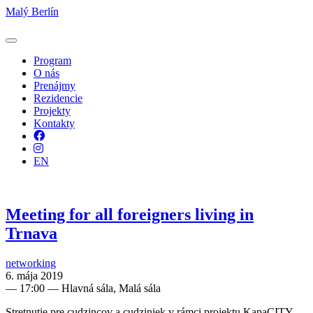
Malý Berlín
Program
O nás
Prenájmy
Rezidencie
Projekty
Kontakty
Facebook
Instagram
EN
Meeting for all foreigners living in
Trnava
networking
6. mája 2019
—
17:00
— Hlavná sála, Malá sála
​Stretnutie pre cudzincov a cudziniek v rámci projektu KapaCITY