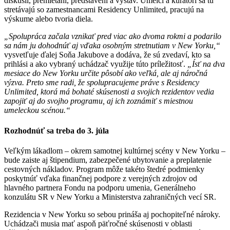
diskusií, premietaní, predstavení a výstav. Umelci a kurátori sa tu
stretávajú so zamestnancami Residency Unlimited, pracujú na
výskume alebo tvoria diela.
„Spolupráca začala vznikať pred viac ako dvoma rokmi a podarilo
sa nám ju dohodnúť aj vďaka osobným stretnutiam v New Yorku,“
vysvetľuje ďalej Soňa Jakubove a dodáva, že sú zvedaví, kto sa
prihlási a ako vybraný uchádzač využije túto príležitosť.
„Ísť na dva
mesiace do New Yorku určite pôsobí ako veľká, ale aj náročná
výzva. Preto sme radi, že spolupracujeme práve s Residency
Unlimited, ktorá má bohaté skúsenosti a svojich rezidentov vedia
zapojiť aj do svojho programu, aj ich zoznámiť s miestnou
umeleckou scénou.“
Rozhodnúť sa treba do 3. júla
Veľkým lákadlom – okrem samotnej kultúrnej scény v New Yorku –
bude zaiste aj štipendium, zabezpečené ubytovanie a preplatenie
cestovných nákladov. Program môže takéto štedré podmienky
poskytnúť vďaka finančnej podpore z verejných zdrojov od
hlavného partnera Fondu na podporu umenia, Generálneho
konzulátu SR v New Yorku a Ministerstva zahraničných vecí SR.
Rezidencia v New Yorku so sebou prináša aj pochopiteľné nároky.
Uchádzači musia mať aspoň päťročné skúsenosti v oblasti