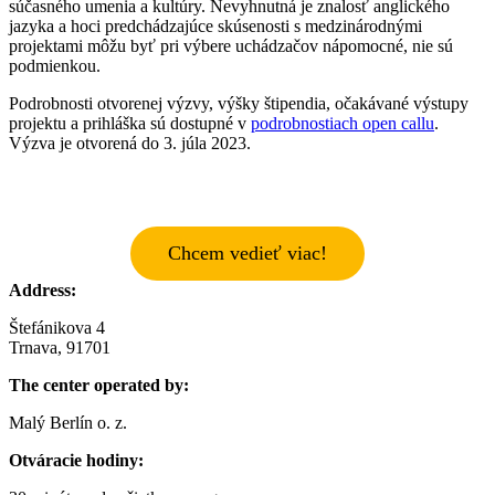
súčasného umenia a kultúry. Nevyhnutná je znalosť anglického
jazyka a hoci predchádzajúce skúsenosti s medzinárodnými
projektami môžu byť pri výbere uchádzačov nápomocné, nie sú
podmienkou.
Podrobnosti otvorenej výzvy, výšky štipendia, očakávané výstupy
projektu a prihláška sú dostupné v
podrobnostiach open callu
.
Výzva je otvorená do 3. júla 2023.
Chcem vedieť viac!
Address:
Štefánikova 4
Trnava, 91701
The center operated by:
Malý Berlín o. z.
Otváracie hodiny: