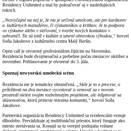
Residency Unlimited a mal by pokračovať aj v nasledujúcich
rokoch.
„Nezvyčajné na nej je, že nie je určená umelcom, ale pre kurátorov
a kultúrnych manažérov, či výskumníkov a kritikov. Je to podpora
vo výskume alebo v sieťovaní, v tvorbe nových kontaktov v
zahraničí. Tie sú totiž v kultúre a umení obrovskou výhodou,“
hovorí
Soňa Jakubove z kultúrneho centra Malý Berlín.
Open call je otvorený profesionálom žijúcim na Slovensku.
Rezidencia bude dvojmesačná a prebehne počas mesiacov október a
november. Prihlasovanie je otvorené do 3. júla.
Spoznaj newyorskú umeleckú scénu
Rezidencia nie je tematicky ohraničená.
„Skôr je to o procese, o
príležitosti na dva mesiace vycestovať a venovať sa v novom
prostredí nielen svojim rozbehnutým projektom, ale inšpirovať sa
skúsenosťou, ktorú prinesie miestna komunita,“
hovorí Soňa
Jakubove.
Partnerská organizácia Residency Unlimited sa rezidenciám venuje
dlhodobo. Prevádzkuje aj multifunkčný priestor, ktorý funguje ako
miesto stretávania sa. Konajú sa tu verejné podujatia vrátane