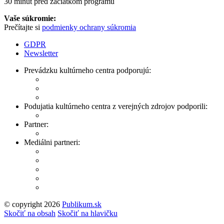
30 minút pred začiatkom programu
Vaše súkromie:
Prečítajte si
podmienky ochrany súkromia
GDPR
Newsletter
Prevádzku kultúrneho centra podporujú:
Podujatia kultúrneho centra z verejných zdrojov podporili:
Partner:
Mediálni partneri:
© copyright 2026
Publikum.sk
Tvorba stránok
: Enjoy
Skočiť na obsah
Skočiť na hlavičku