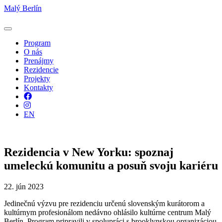
Malý Berlín
Program
O nás
Prenájmy
Rezidencie
Projekty
Kontakty
Facebook
Instagram
EN
Rezidencia v New Yorku: spoznaj
umeleckú komunitu a posuň svoju kariéru
22. jún 2023
Jedinečnú výzvu pre rezidenciu určenú slovenským kurátorom a
kultúrnym profesionálom nedávno ohlásilo kultúrne centrum Malý
Berlín. Program pripravili v spolupráci s brooklynskou organizáciou