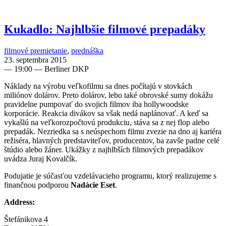
Kukadlo: Najhlbšie filmové prepadáky
filmové premietanie
,
prednáška
23. septembra 2015
—
19:00
— Berliner DKP
Náklady na výrobu veľkofilmu sa dnes počítajú v stovkách
miliónov dolárov. Preto dolárov, lebo také obrovské sumy dokážu
pravidelne pumpovať do svojich filmov iba hollywoodske
korporácie. Reakcia divákov sa však nedá naplánovať. A keď sa
vykašlú na veľkorozpočtovú produkciu, stáva sa z nej flop alebo
prepadák. Nezriedka sa s neúspechom filmu zvezie na dno aj kariéra
režiséra, hlavných predstaviteľov, producentov, ba zavše padne celé
štúdio alebo žáner. Ukážky z najhlbších filmových prepadákov
uvádza Juraj Kovalčík.
Podujatie je súčasťou vzdelávacieho programu, ktorý realizujeme s
finančnou podporou
Nadácie Eset
.
Address:
Štefánikova 4