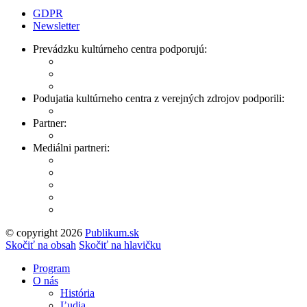
GDPR
Newsletter
Prevádzku kultúrneho centra podporujú:
Podujatia kultúrneho centra z verejných zdrojov podporili:
Partner:
Mediálni partneri:
© copyright 2026
Publikum.sk
Tvorba stránok
: Enjoy
Skočiť na obsah
Skočiť na hlavičku
Program
O nás
História
Ľudia