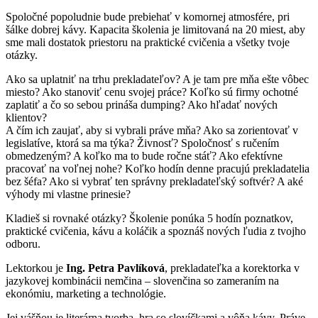
Spoločné popoludnie bude prebiehať v komornej atmosfére, pri
šálke dobrej kávy. Kapacita školenia je limitovaná na 20 miest, aby
sme mali dostatok priestoru na praktické cvičenia a všetky tvoje
otázky.
Ako sa uplatniť na trhu prekladateľov? A je tam pre mňa ešte vôbec
miesto? Ako stanoviť cenu svojej práce? Koľko sú firmy ochotné
zaplatiť a čo so sebou prináša dumping? Ako hľadať nových
klientov?
A čím ich zaujať, aby si vybrali práve mňa? Ako sa zorientovať v
legislatíve, ktorá sa ma týka? Živnosť? Spoločnosť s ručením
obmedzeným? A koľko ma to bude ročne stáť? Ako efektívne
pracovať na voľnej nohe? Koľko hodín denne pracujú prekladatelia
bez šéfa? Ako si vybrať ten správny prekladateľský softvér? A aké
výhody mi vlastne prinesie?
Kladieš si rovnaké otázky? Školenie ponúka 5 hodín poznatkov,
praktické cvičenia, kávu a koláčik a spoznáš nových ľudia z tvojho
odboru.
Lektorkou je
Ing. Petra Pavlíková
, prekladateľka a korektorka v
jazykovej kombinácii nemčina – slovenčina so zameraním na
ekonómiu, marketing a technológie.
Jej vášňou je literárna tvorba, hra so slovíčkami a vôňa kávy. Práve