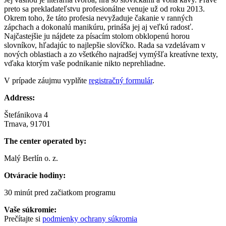
preto sa prekladateľstvu profesionálne venuje už od roku 2013.
Okrem toho, že táto profesia nevyžaduje čakanie v ranných
zápchach a dokonalú manikúru, prináša jej aj veľkú radosť.
Najčastejšie ju nájdete za písacím stolom obklopenú horou
slovníkov, hľadajúc to najlepšie slovíčko. Rada sa vzdelávam v
nových oblastiach a zo všetkého najradšej vymýšľa kreatívne texty,
vďaka ktorým vaše podnikanie nikto neprehliadne.
V prípade záujmu vyplňte
registračný formulár
.
Address:
Štefánikova 4
Trnava, 91701
The center operated by:
Malý Berlín o. z.
Otváracie hodiny:
30 minút pred začiatkom programu
Vaše súkromie:
Prečítajte si
podmienky ochrany súkromia