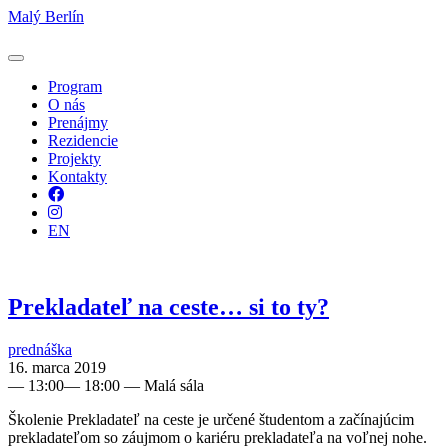
Malý Berlín
Program
O nás
Prenájmy
Rezidencie
Projekty
Kontakty
Facebook
Instagram
EN
Prekladateľ na ceste… si to ty?
prednáška
16. marca 2019
—
13:00
—
18:00
— Malá sála
Školenie Prekladateľ na ceste je určené študentom a začínajúcim
prekladateľom so záujmom o kariéru prekladateľa na voľnej nohe.