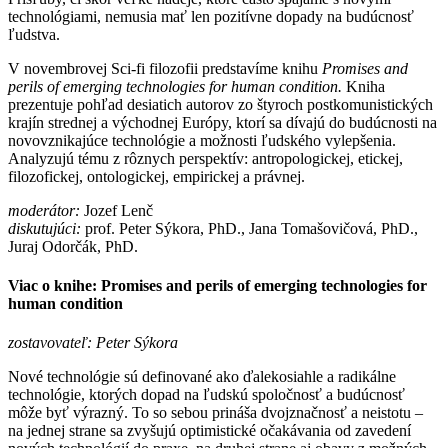
technológiami, nemusia mať len pozitívne dopady na budúcnosť
ľudstva.
V novembrovej Sci-fi filozofii predstavíme knihu
Promises and
perils of emerging technologies for human condition.
Kniha
prezentuje pohľad desiatich autorov zo štyroch postkomunistických
krajín strednej a východnej Európy, ktorí sa dívajú do budúcnosti na
novovznikajúce technológie a možnosti ľudského vylepšenia.
Analyzujú tému z rôznych perspektív: antropologickej, etickej,
filozofickej, ontologickej, empirickej a právnej.
moderátor:
Jozef Lenč
diskutujúci:
prof. Peter Sýkora, PhD., Jana Tomašovičová, PhD.,
Juraj Odorčák, PhD.
Viac o knihe: Promises and perils of emerging technologies for
human condition
zostavovateľ: Peter Sýkora
Nové technológie sú definované ako ďalekosiahle a radikálne
technológie, ktorých dopad na ľudskú spoločnosť a budúcnosť
môže byť výrazný. To so sebou prináša dvojznačnosť a neistotu –
na jednej strane sa zvyšujú optimistické očakávania od zavedení