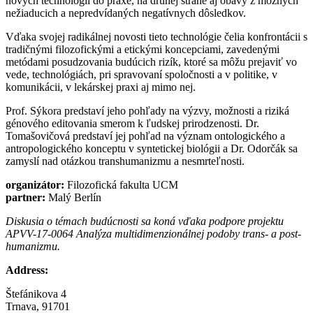
nových technológií do praxe, na druhej strane aj obavy z možných
nežiaducich a nepredvídaných negatívnych dôsledkov.
Vďaka svojej radikálnej novosti tieto technológie čelia konfrontácii s
tradičnými filozofickými a etickými koncepciami, zavedenými
metódami posudzovania budúcich rizík, ktoré sa môžu prejaviť vo
vede, technológiách, pri spravovaní spoločnosti a v politike, v
komunikácii, v lekárskej praxi aj mimo nej.
Prof. Sýkora predstaví jeho pohľady na výzvy, možnosti a riziká
génového editovania smerom k ľudskej prirodzenosti. Dr.
Tomašovičová predstaví jej pohľad na význam ontologického a
antropologického konceptu v syntetickej biológii a Dr. Odorčák sa
zamyslí nad otázkou transhumanizmu a nesmrteľnosti.
organizátor:
Filozofická fakulta UCM
partner:
Malý Berlín
Diskusia o témach budúcnosti sa koná vďaka podpore projektu
APVV-17-0064 Analýza multidimenzionálnej podoby trans- a post-
humanizmu.
Address:
Štefánikova 4
Trnava, 91701