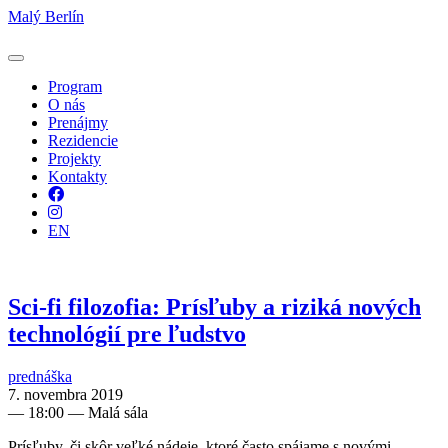
Malý Berlín
Program
O nás
Prenájmy
Rezidencie
Projekty
Kontakty
Facebook
Instagram
EN
Sci-fi filozofia: Prísľuby a riziká nových
technológií pre ľudstvo
prednáška
7. novembra 2019
—
18:00
— Malá sála
Prísľuby, či skôr veľké nádeje, ktoré často spájame s novými