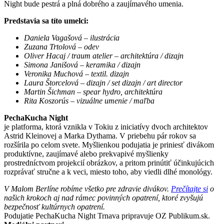
Night bude pestrá a plná dobrého a zaujímavého umenia.
Predstavia sa títo umelci:
Daniela Vagašová – ilustrácia
Zuzana Trtolová – odev
Oliver Hacaj / traum atelier – architektúra / dizajn
Simona Janišová – keramika / dizajn
Veronika Muchová – textil. dizajn
Laura Štorcelová – dizajn / set dizajn / art director
Martin Šichman – spear hydro, architektúra
Rita Koszorús – vizuálne umenie / maľba
PechaKucha Night
je platforma, ktorá vznikla v Tokiu z iniciatívy dvoch architektov
Astrid Kleinovej a Marka Dythama. V priebehu pár rokov sa
rozšírila po celom svete. Myšlienkou podujatia je priniesť divákom
produktívne, zaujímavé alebo prekvapivé myšlienky
prostredníctvom projekcií obrázkov, a pritom prinútiť účinkujúcich
rozprávať stručne a k veci, miesto toho, aby viedli dlhé monológy.
V Malom Berlíne robíme všetko pre zdravie divákov.
Prečítajte si
o
našich krokoch aj nad rámec povinných opatrení, ktoré zvyšujú
bezpečnosť kultúrnych opatrení.
Podujatie PechaKucha Night Trnava pripravuje OZ Publikum.sk.