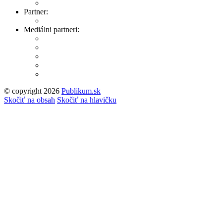
Partner:
Mediálni partneri:
© copyright 2026
Publikum.sk
Tvorba stránok
: Enjoy
Skočiť na obsah
Skočiť na hlavičku