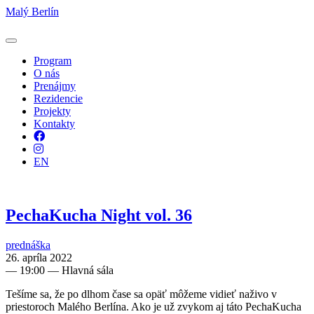
Malý Berlín
Program
O nás
Prenájmy
Rezidencie
Projekty
Kontakty
Facebook
Instagram
EN
PechaKucha Night vol. 36
prednáška
26. apríla 2022
—
19:00
— Hlavná sála
Tešíme sa, že po dlhom čase sa opäť môžeme vidieť naživo v
priestoroch Malého Berlína. Ako je už zvykom aj táto PechaKucha