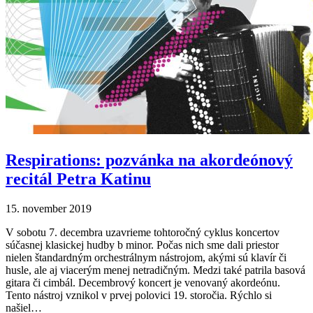
Respirations: pozvánka na akordeónový
recitál Petra Katinu
15. november 2019
V sobotu 7. decembra uzavrieme tohtoročný cyklus koncertov
súčasnej klasickej hudby b minor. Počas nich sme dali priestor
nielen štandardným orchestrálnym nástrojom, akými sú klavír či
husle, ale aj viacerým menej netradičným. Medzi také patrila basová
gitara či cimbál. Decembrový koncert je venovaný akordeónu.
Tento nástroj vznikol v prvej polovici 19. storočia. Rýchlo si
našiel…