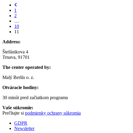
Predchádzajúca stránka
Page
1
Page
2
…
Page
10
Page
11
Address:
Štefánikova 4
Trnava, 91701
The center operated by:
Malý Berlín o. z.
Otváracie hodiny:
30 minút pred začiatkom programu
Vaše súkromie:
Prečítajte si
podmienky ochrany súkromia
GDPR
Newsletter