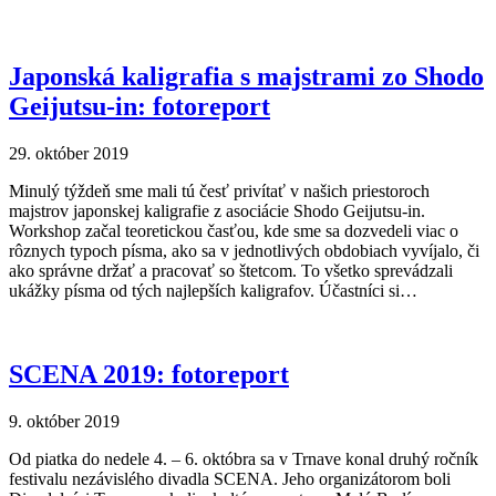
Japonská kaligrafia s majstrami zo Shodo
Geijutsu-in: fotoreport
29. október 2019
Minulý týždeň sme mali tú česť privítať v našich priestoroch
majstrov japonskej kaligrafie z asociácie Shodo Geijutsu-in.
Workshop začal teoretickou časťou, kde sme sa dozvedeli viac o
rôznych typoch písma, ako sa v jednotlivých obdobiach vyvíjalo, či
ako správne držať a pracovať so štetcom. To všetko sprevádzali
ukážky písma od tých najlepších kaligrafov. Účastníci si…
SCENA 2019: fotoreport
9. október 2019
Od piatka do nedele 4. – 6. októbra sa v Trnave konal druhý ročník
festivalu nezávislého divadla SCENA. Jeho organizátorom boli