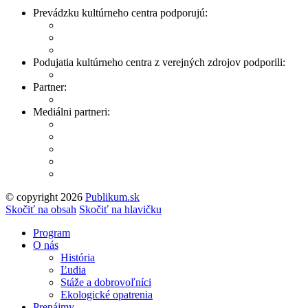
Prevádzku kultúrneho centra podporujú:
Podujatia kultúrneho centra z verejných zdrojov podporili:
Partner:
Mediálni partneri:
© copyright 2026
Publikum.sk
Tvorba stránok
: Enjoy
Skočiť na obsah
Skočiť na hlavičku
Program
O nás
História
Ľudia
Stáže a dobrovoľníci
Ekologické opatrenia
Prenájmy