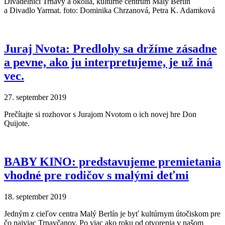
Divadelníci Trnavy a okolia, kultúrne centrum Malý Berlín
a Divadlo Yarmat. foto: Dominika Chrzanová, Petra K. Adamková
Juraj Nvota: Predlohy sa držíme zásadne
a pevne, ako ju interpretujeme, je už iná
vec.
27. september 2019
Prečítajte si rozhovor s Jurajom Nvotom o ich novej hre Don
Quijote.
BABY KINO: predstavujeme premietania
vhodné pre rodičov s malými deťmi
18. september 2019
Jedným z cieľov centra Malý Berlín je byť kultúrnym útočiskom pre
čo najviac Trnavčanov. Po viac ako roku od otvorenia v našom