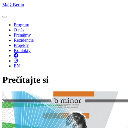
Malý Berlín
Program
O nás
Prenájmy
Rezidencie
Projekty
Kontakty
Facebook
Instagram
EN
Prečítajte si