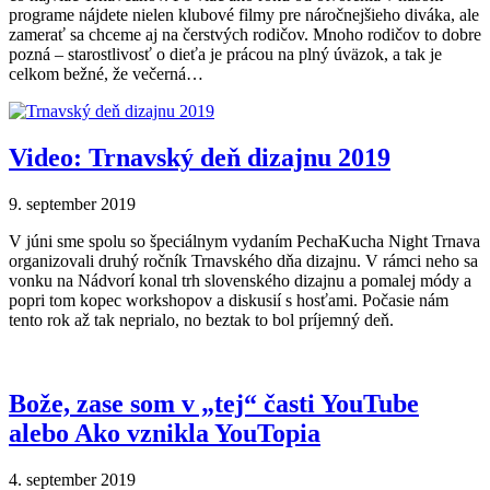
programe nájdete nielen klubové filmy pre náročnejšieho diváka, ale
zamerať sa chceme aj na čerstvých rodičov. Mnoho rodičov to dobre
pozná – starostlivosť o dieťa je prácou na plný úväzok, a tak je
celkom bežné, že večerná…
Video: Trnavský deň dizajnu 2019
9. september 2019
V júni sme spolu so špeciálnym vydaním PechaKucha Night Trnava
organizovali druhý ročník Trnavského dňa dizajnu. V rámci neho sa
vonku na Nádvorí konal trh slovenského dizajnu a pomalej módy a
popri tom kopec workshopov a diskusií s hosťami. Počasie nám
tento rok až tak neprialo, no beztak to bol príjemný deň.
Bože, zase som v „tej“ časti YouTube
alebo Ako vznikla YouTopia
4. september 2019