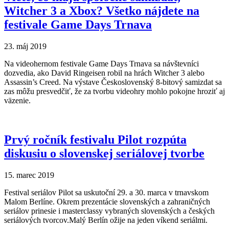
Witcher 3 a Xbox? Všetko nájdete na
festivale Game Days Trnava
23. máj 2019
Na videohernom festivale Game Days Trnava sa návštevníci
dozvedia, ako David Ringeisen robil na hrách Witcher 3 alebo
Assassin’s Creed. Na výstave Československý 8-bitový samizdat sa
zas môžu presvedčiť, že za tvorbu videohry mohlo pokojne hroziť aj
väzenie.
Prvý ročník festivalu Pilot rozpúta
diskusiu o slovenskej seriálovej tvorbe
15. marec 2019
Festival seriálov Pilot sa uskutoční 29. a 30. marca v trnavskom
Malom Berlíne. Okrem prezentácie slovenských a zahraničných
seriálov prinesie i masterclassy vybraných slovenských a českých
seriálových tvorcov.Malý Berlín ožije na jeden víkend seriálmi.