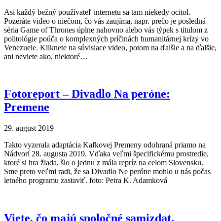
Asi každý bežný používateľ internetu sa tam niekedy ocitol.
Pozeráte video o niečom, čo vás zaujíma, napr. prečo je posledná
séria Game of Thrones úplne nahovno alebo vás týpek s titulom z
politológie poúča o komplexných príčinách humanitárnej krízy vo
Venezuele. Kliknete na súvisiace video, potom na ďalšie a na ďalšie,
ani neviete ako, niektoré…
Fotoreport – Divadlo Na peróne:
Premene
29. august 2019
Takto vyzerala adaptácia Kafkovej Premeny odohraná priamo na
Nádvorí 28. augusta 2019. Vďaka veľmi špecifickému prostredie,
ktoré si hra žiada, šlo o jednu z mála repríz na celom Slovensku.
Sme preto veľmi radi, že sa Divadlo Ne peróne mohlo u nás počas
letného programu zastaviť. foto: Petra K. Adamková
Viete, čo majú spoločné samizdat,